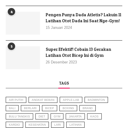
4
Pengen Punya Dada Atletis? Lakuin 11
Latihan Otot Dada Ini Saat Nge-Gym!
15 Januari 2024
5
Super Efektif! Cobain 13 Gerakan
Latihan Otot Bicep Ini di Gym
26 Desember 2023
TAGS
AIR PUTIH
ANGKAT BEBAN
APPLE-LAB
BADMINTON
BALI
BERLARI
BICEP
BOXING
BRAND
BULU TANGKIS
DIET
GYM
JAKARTA
KAOS
KARDIO
KESEHATAN
LARI
LATIHAN