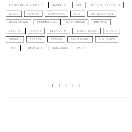
LOTUS ROOT POWDER
MACBOOK
MCU
MEDICAL CHECK UP
MITOS
NUTRISI
OLAHRAGA
OTOT
OUTDOOR RUN
PEMANASAN
PENDINGINAN
PEREMPUAN
PROTEIN
PUSH UP
RAKET
RECOVERY
RENTAL MOBIL
SENAR
SEPATU
SEPEDA
SERVIS
SEWA MOBIL
SUPLEMEN
TINJU
TREADMILL
USIA MUDA
WHEY