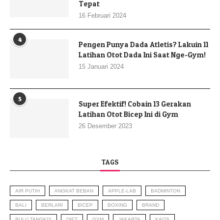
Tepat
16 Februari 2024
4
Pengen Punya Dada Atletis? Lakuin 11
Latihan Otot Dada Ini Saat Nge-Gym!
15 Januari 2024
5
Super Efektif! Cobain 13 Gerakan
Latihan Otot Bicep Ini di Gym
26 Desember 2023
TAGS
AIR PUTIH
ANGKAT BEBAN
APPLE-LAB
BADMINTON
BALI
BERLARI
BICEP
BOXING
BRAND
BULU TANGKIS
DIET
GYM
JAKARTA
KAOS