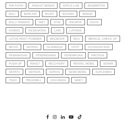
AIR PUTIH
ANGKAT BEBAN
APPLE-LAB
BADMINTON
BALI
BERLARI
BICEP
BOXING
BRAND
BULU TANGKIS
DIET
GYM
JAKARTA
KAOS
KARDIO
KESEHATAN
LARI
LATIHAN
LOTUS ROOT POWDER
MACBOOK
MCU
MEDICAL CHECK UP
MITOS
NUTRISI
OLAHRAGA
OTOT
OUTDOOR RUN
PEMANASAN
PENDINGINAN
PEREMPUAN
PROTEIN
PUSH UP
RAKET
RECOVERY
RENTAL MOBIL
SENAR
SEPATU
SEPEDA
SERVIS
SEWA MOBIL
SUPLEMEN
TINJU
TREADMILL
USIA MUDA
WHEY