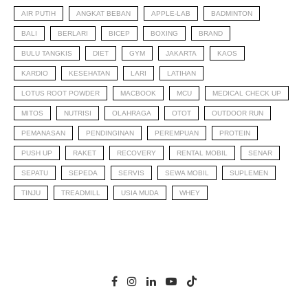
AIR PUTIH
ANGKAT BEBAN
APPLE-LAB
BADMINTON
BALI
BERLARI
BICEP
BOXING
BRAND
BULU TANGKIS
DIET
GYM
JAKARTA
KAOS
KARDIO
KESEHATAN
LARI
LATIHAN
LOTUS ROOT POWDER
MACBOOK
MCU
MEDICAL CHECK UP
MITOS
NUTRISI
OLAHRAGA
OTOT
OUTDOOR RUN
PEMANASAN
PENDINGINAN
PEREMPUAN
PROTEIN
PUSH UP
RAKET
RECOVERY
RENTAL MOBIL
SENAR
SEPATU
SEPEDA
SERVIS
SEWA MOBIL
SUPLEMEN
TINJU
TREADMILL
USIA MUDA
WHEY